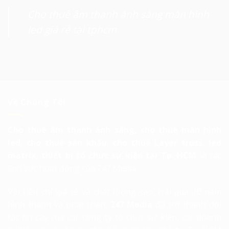
Cho thuê âm thanh ánh sáng màn hình
led giá rẻ tại tphcm
Về Chúng Tôi
Cho thuê âm thanh ánh sáng, cho thuê màn hình
led, cho thuê sân khấu, cho thuê Layer truss, led
matrix, thiết bị tổ chức sự kiện tại Tp. HCM
là các
lĩnh vực hoạt động của 247 Media.
Với tiêu chí giá rẻ và chất lượng cao, trải qua 10 năm
hình thành và phát triển,
247 Media
đã trở thành đối
tác tin cậy của các công ty tổ chức sự kiện, các doanh