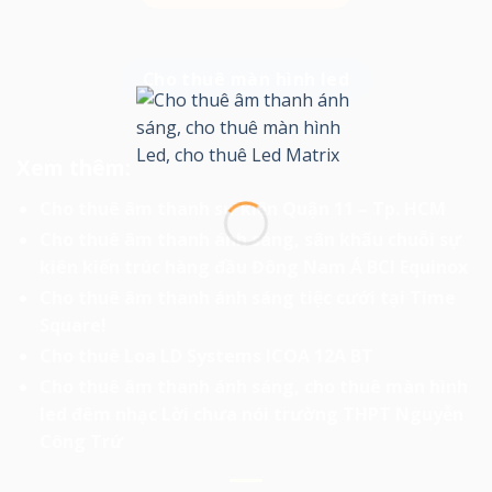
Cho thuê màn hình led
Xem thêm:
Cho thuê âm thanh sự kiện Quận 11 – Tp. HCM
Cho thuê âm thanh ánh sáng, sân khấu chuỗi sự
kiên kiến trúc hàng đầu Đông Nam Á BCI Equinox
Cho thuê âm thanh ánh sáng tiệc cưới tại Time
Square!
Cho thuê Loa LD Systems ICOA 12A BT
Cho thuê âm thanh ánh sáng, cho thuê màn hình
led đêm nhạc Lời chưa nói trường THPT Nguyễn
Công Trứ