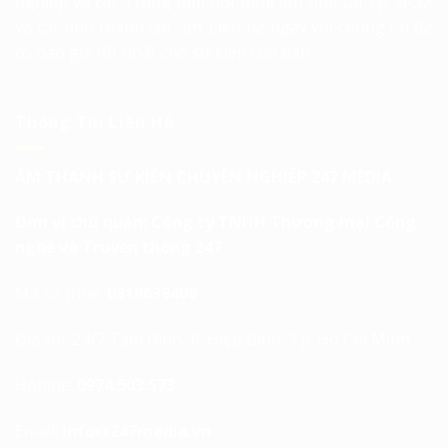
nghiệp và các Trung tâm hội nghị lớn nhỏ tại Tp. HCM
và các tỉnh thành lân cận. Liên hệ ngay với chúng tôi để
có báo giá tốt nhất cho sự kiện của bạn.
Thông Tin Liên Hệ
ÂM THANH SỰ KIỆN CHUYÊN NGHIỆP 247 MEDIA
Đơn vị chủ quản: Công ty TNHH Thương mại Công
nghệ và Truyền thông 247
Mã số thuế:
0318639408
Địa chỉ: 24/7 Tam Bình, P. Hiệp Bình, Tp. Hồ Chí Minh
Hotline:
0974.503.573
Email:
info@247media.vn