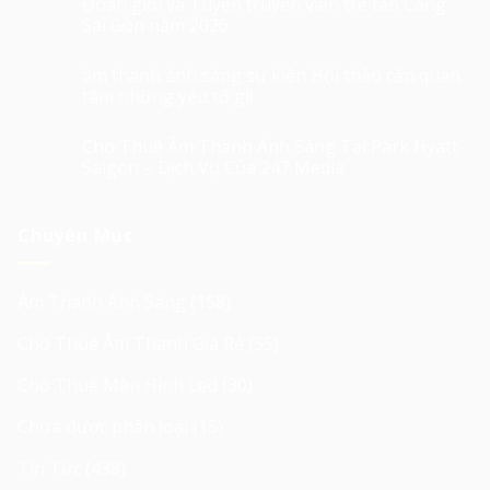
Đoàn giỏi và Tuyên truyền viên trẻ tân Cảng
Sài Gòn năm 2026
âm thanh ánh sáng sự kiện Hội thảo cần quan
tâm những yếu tố gì!
Cho Thuê Âm Thanh Ánh Sáng Tại Park Hyatt
Saigon – Dịch Vụ Của 247 Media
Chuyên Mục
Âm Thanh Ánh Sáng
(158)
Cho Thuê Âm Thanh Giá Rẻ
(55)
Cho Thuê Màn Hình Led
(30)
Chưa được phân loại
(15)
Tin Tức
(438)