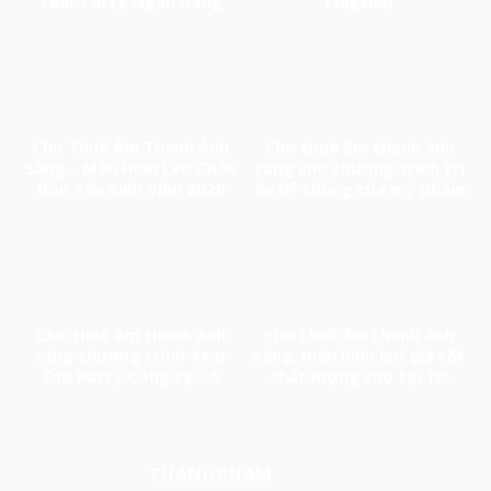
Year Party Ngân Hàng
Flagship
Techcombank
Cho Thuê Âm Thanh Ánh
Cho thuê âm thanh ánh
Sáng – Màn Hình Led Chào
sáng cho chương trình tri
Đón Tân Sinh Viên 2020
ân hệ thống của mỹ phẩm
CC White
Cho thuê âm thanh ánh
cho thuê âm thanh ánh
sáng chương trình Year
sáng, màn hình led giá tốt
End Party Công ty Cổ
chất lượng cao tại TP.
phần xây dựng An Phong
HCM
THANHPHAM