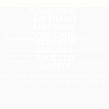
Skip
247 MEDIA - ÂM THANH ÁNH SÁNG SỰ KIỆN
to
content
CHO THUÊ MÀN HÌNH LED
Cho thuê màn hình led quận 2
Posted on
19 Tháng 4, 2015
by
ThanhPham
Lê Vũ chuyên
cho thuê màn hình led quận 2
, với trang
thiết bị tiên tiến nhất và đội ngũ nhân viên năng động
sáng tạo, nhiệt tình.