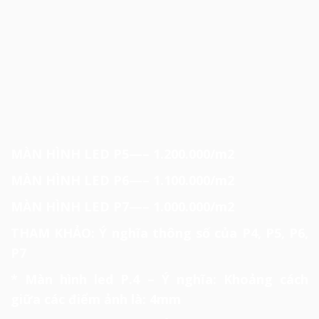
MÀN HÌNH LED P4—– 1.400.000/m2
MÀN HÌNH LED P5—– 1.200.000/m2
MÀN HÌNH LED P6—– 1.100.000/m2
MÀN HÌNH LED P7—– 1.000.000/m2
THAM KHẢO: Ý nghĩa thông số của P4, P5, P6,
P7
* Màn hình led P.4 – Ý nghĩa: Khoảng cách
giữa các điểm ảnh là: 4mm