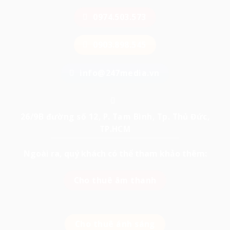
0974.503.573
0903.898.545
info@247media.vn
26/9B đường số 12, P. Tam Bình, Tp. Thủ Đức,
TP.HCM
Ngoài ra, quý khách có thể tham khảo thêm:
Cho thuê âm thanh
Cho thuê ánh sáng