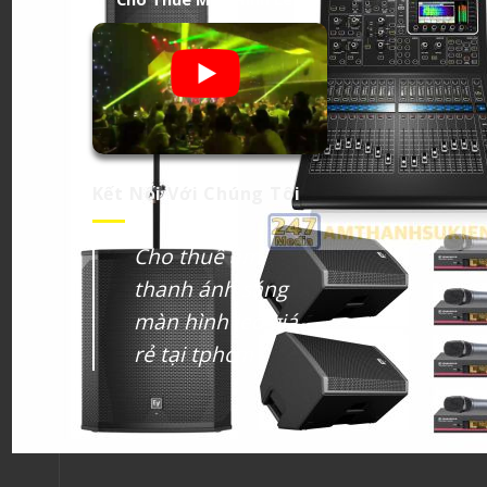
Kết Nối Với Chúng Tôi
Cho thuê âm
thanh ánh sáng
màn hình led giá
rẻ tại tphcm