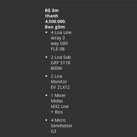
Bộ âm
thanh
4.500.000.
Bao gồm
:
4 Loa Line
Array 3
way GRF
FLE-08
2 Loa Sub
GRF S118
800W
2 Loa
Monitor
EV ZLX12
1 Mixer
Midas
M32 Live
+ Box
4 Micro
Sennheiser
G3