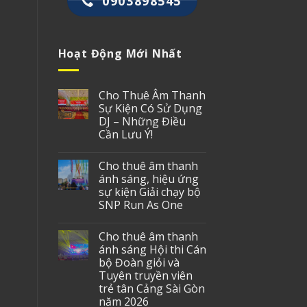
0903898545
Hoạt Động Mới Nhất
Cho Thuê Âm Thanh
Sự Kiện Có Sử Dụng
DJ – Những Điều
Cần Lưu Ý!
Cho thuê âm thanh
ánh sáng, hiệu ứng
sự kiện Giải chạy bộ
SNP Run As One
Cho thuê âm thanh
ánh sáng Hội thi Cán
bộ Đoàn giỏi và
Tuyên truyền viên
trẻ tân Cảng Sài Gòn
năm 2026