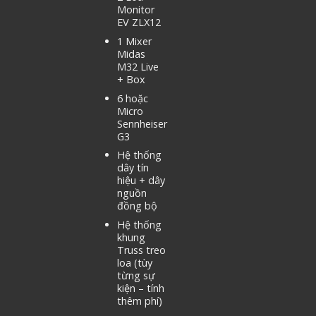
Monitor
EV ZLX12
1 Mixer
Midas
M32 Live
+ Box
6 hoặc
Micro
Sennheiser
G3
Hệ thống
dây tín
hiệu + dây
nguồn
đồng bộ
Hệ thống
khung
Truss treo
loa (tùy
từng sự
kiện – tính
thêm phí)