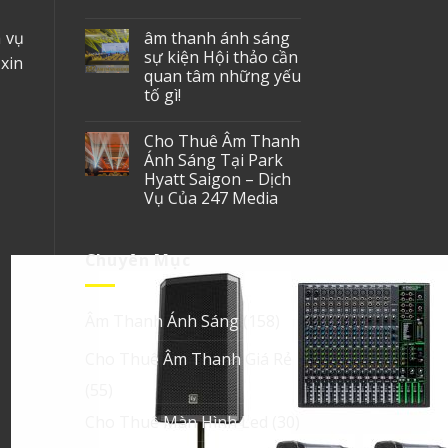
h vụ
âm thanh ánh sáng
sự kiện Hội thảo cần
xin
quan tâm những yếu
tố gì!
Cho Thuê Âm Thanh
Ánh Sáng Tại Park
Hyatt Saigon – Dịch
Vụ Của 247 Media
Chuyên Mục
Âm Thanh Ánh Sáng
(158)
Cho Thuê Âm Thanh Giá Rẻ
(55)
Cho Thuê Màn Hình Led
(30)