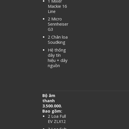
1 Mixer
Mackie 16
Line
2 Micro
Sennheiser
G3
2 Chân loa
Soudking
Hệ thống
dây tín
hiệu + dây
nguồn
Bộ âm
thanh
3.500.000.
Bao gồm:
2 Loa Full
EV ZLX12