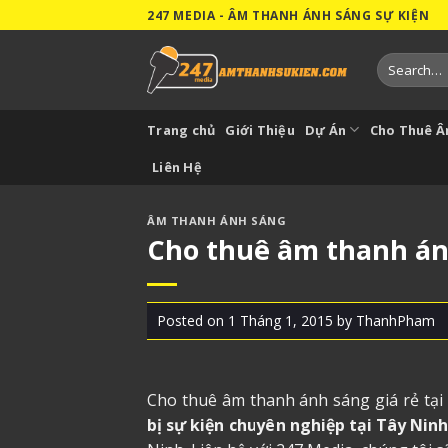
Skip
247 MEDIA - ÂM THANH ÁNH SÁNG SỰ KIỆN
to
content
Search
for:
Trang chủ
Giới Thiệu
Dự Án
Cho Thuê 
Liên Hệ
ÂM THANH ÁNH SÁNG
Cho thuê âm thanh ánh
Posted on
1 Tháng 1, 2015
by
ThanhPham
Cho thuê âm thanh ánh sáng giá rẻ tại
bị sự kiện chuyên nghiệp tại Tây Nin