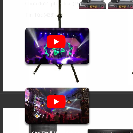
Chưa được phân loại
(15)
Tin Tức
(438)
Cho Thuê Âm Thanh Ánh
Sáng
Cho Thuê Màn Hình Led