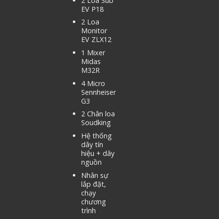
2 Loa Sub
EV P18
2 Loa
Monitor
EV ZLX12
1 Mixer
Midas
M32R
4 Micro
Sennheiser
G3
2 Chân loa
Soudking
Hệ thống
dây tín
hiệu + dây
nguồn
Nhân sự
lắp đặt,
chạy
chương
trình