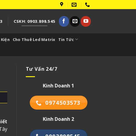
73
CSKH: 0903.898.545
 Kiện
Cho Thuê Led Matrix
Tin Tức
Tư Vấn 24/7
Kinh Doanh 1
0974503573
Kinh Doanh 2
iết
 Tây