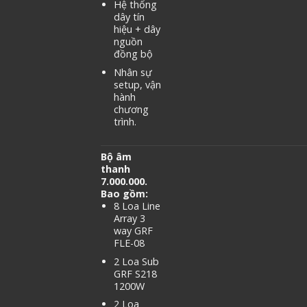
Hệ thống
dây tín
hiệu + dây
nguồn
đồng bộ
Nhân sự
setup, vận
hành
chương
trình.
Bộ âm
thanh
7.000.000.
Bao gồm:
8 Loa Line
Array 3
way GRF
FLE-08
2 Loa Sub
GRF S218
1200W
2 Loa