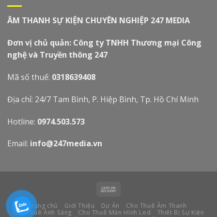
ÂM THANH SỰ KIỆN CHUYÊN NGHIỆP 247 MEDIA
Đơn vị chủ quản: Công ty TNHH Thương mại Công
nghệ và Truyền thông 247
Mã số thuế:
0318639408
Địa chỉ: 24/7 Tam Bình, P. Hiệp Bình, Tp. Hồ Chí Minh
Hotline:
0974.503.573
Email:
info@247media.vn
Trang chủ
Giới Thiệu
Dự Án
Cho Thuê Âm Thanh
Cho Thuê Ánh Sáng
Cho Thuê Màn Hình Led
Thiết Bị Sự Kiện