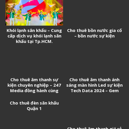
Khói lạnh sân khấu – Cung
Cho thuê bồn nước gia cố
cấp dịch vụ khói lạnh sân
– bồn nước sự kiện
khấu tại Tp.HCM.
Cho thuê âm thanh sự
Cho thuê âm thanh ánh
kiện chuyên nghiệp – 247
sáng màn hình Led sự kiện
Media đồng hành cùng
Tech Data 2024 – Gem
thành công của bạn
Center
Cho thuê đèn sân khấu
Quận 1
Cho thuê âm thanh giá rẻ