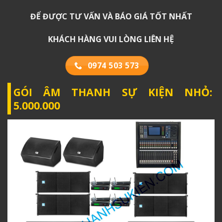
ĐỂ ĐƯỢC TƯ VẤN VÀ BÁO GIÁ TỐT NHẤT
KHÁCH HÀNG VUI LÒNG LIÊN HỆ
0974 503 573
GÓI ÂM THANH SỰ KIỆN NHỎ:
5.000.000