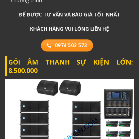
chương trình
ĐỂ ĐƯỢC TƯ VẤN VÀ BÁO GIÁ TỐT NHẤT
KHÁCH HÀNG VUI LÒNG LIÊN HỆ
0974 503 573
GÓI ÂM THANH SỰ KIỆN LỚN:
8.500.000