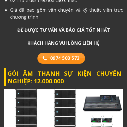
02 Trụ truss treo loa cao 6 mét.
Giá đã bao gồm vận chuyển và kỹ thuật viên trực
chương trình
ĐỂ ĐƯỢC TƯ VẤN VÀ BÁO GIÁ TỐT NHẤT
KHÁCH HÀNG VUI LÒNG LIÊN HỆ
0974 503 573
GÓI ÂM THANH SỰ KIỆN CHUYÊN
NGHIỆP: 12.000.000