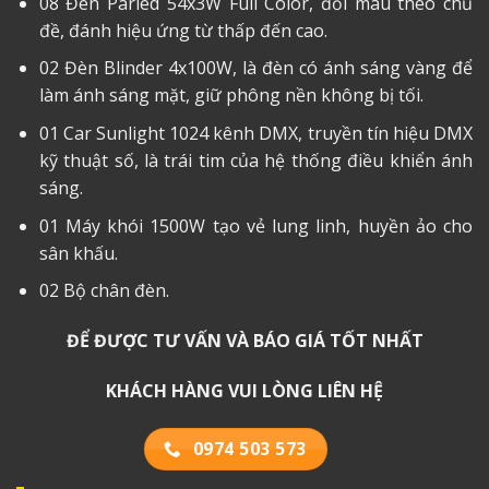
08 Đèn Parled 54x3W Full Color, đổi màu theo chủ
đề, đánh hiệu ứng từ thấp đến cao.
02 Đèn Blinder 4x100W, là đèn có ánh sáng vàng để
làm ánh sáng mặt, giữ phông nền không bị tối.
01 Car Sunlight 1024 kênh DMX, truyền tín hiệu DMX
kỹ thuật số, là trái tim của hệ thống điều khiển ánh
sáng.
01 Máy khói 1500W tạo vẻ lung linh, huyền ảo cho
sân khấu.
02 Bộ chân đèn.
ĐỂ ĐƯỢC TƯ VẤN VÀ BÁO GIÁ TỐT NHẤT
KHÁCH HÀNG VUI LÒNG LIÊN HỆ
0974 503 573