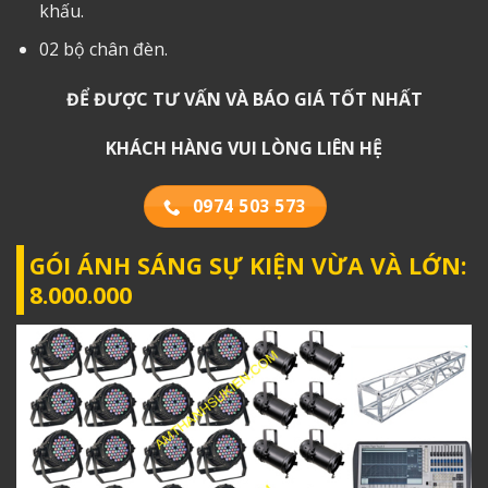
khấu.
02 bộ chân đèn.
ĐỂ ĐƯỢC TƯ VẤN VÀ BÁO GIÁ TỐT NHẤT
KHÁCH HÀNG VUI LÒNG LIÊN HỆ
0974 503 573
GÓI ÁNH SÁNG SỰ KIỆN VỪA VÀ LỚN:
8.000.000