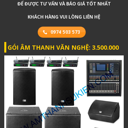
ĐỂ ĐƯỢC TƯ VẤN VÀ BÁO GIÁ TỐT NHẤT
KHÁCH HÀNG VUI LÒNG LIÊN HỆ
0974 503 573
GÓI ÂM THANH VĂN NGHỆ: 3.500.000