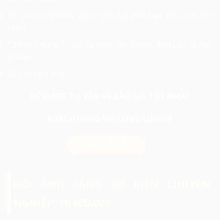
01 Quạt hút khói, giúp khói tơi đều bao phủ hết sân
khấu
12 mét khung Truss để treo đèn Beam, đèn Led và đèn
Blinder.
02 Trụ đèn mặt.
ĐỂ ĐƯỢC TƯ VẤN VÀ BÁO GIÁ TỐT NHẤT
KHÁCH HÀNG VUI LÒNG LIÊN HỆ
0974 503 573
GÓI ÁNH SÁNG SỰ KIỆN CHUYÊN
NGHIỆP: 10.000.000