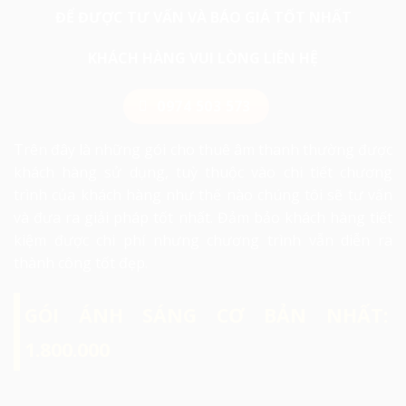
ĐỂ ĐƯỢC TƯ VẤN VÀ BÁO GIÁ TỐT NHẤT
KHÁCH HÀNG VUI LÒNG LIÊN HỆ
0974 503 573
Trên đây là những gói cho thuê âm thanh thường được
khách hàng sử dụng, tuỳ thuộc vào chi tiết chương
trình của khách hàng như thế nào chúng tôi sẽ tư vấn
và đưa ra giải pháp tốt nhất. Đảm bảo khách hàng tiết
kiệm được chi phí nhưng chương trình vẫn diễn ra
thành công tốt đẹp.
GÓI ÁNH SÁNG CƠ BẢN NHẤT:
1.800.000