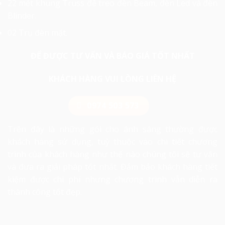
22 mét khung Truss để treo đèn Beam, đèn Led và đèn
Blinder.
02 Trụ đèn mặt.
ĐỂ ĐƯỢC TƯ VẤN VÀ BÁO GIÁ TỐT NHẤT
KHÁCH HÀNG VUI LÒNG LIÊN HỆ
0974 503 573
Trên đây là những gói cho ánh sáng thường được
khách hàng sử dụng, tuỳ thuộc vào chi tiết chương
trình của khách hàng như thế nào chúng tôi sẽ tư vấn
và đưa ra giải pháp tốt nhất. Đảm bảo khách hàng tiết
kiệm được chi phí nhưng chương trình vẫn diễn ra
thành công tốt đẹp.