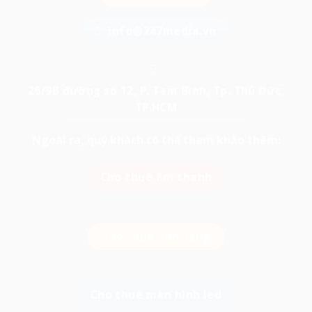
info@247media.vn
26/9B đường số 12, P. Tam Bình, Tp. Thủ Đức,
TP.HCM
Ngoài ra, quý khách có thể tham khảo thêm:
Cho thuê âm thanh
Cho thuê ánh sáng
Cho thuê màn hình led