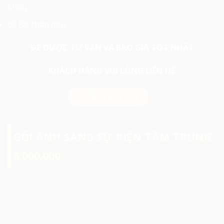
khấu.
02 Bộ chân đèn.
ĐỂ ĐƯỢC TƯ VẤN VÀ BÁO GIÁ TỐT NHẤT
KHÁCH HÀNG VUI LÒNG LIÊN HỆ
0974 503 573
GÓI ÁNH SÁNG SỰ KIỆN TẦM TRUNG:
5.000.000