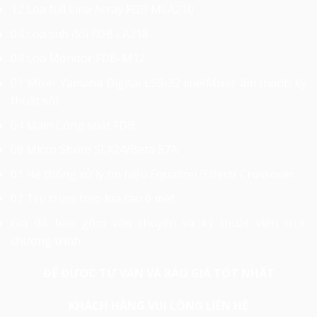
12 Loa full Line Array FDB MLA210
04 Loa sub đôi FDB LA218
04 Loa Monitor FDB-M12
01 Mixer Yamaha Digital LS9-32 line(Mixer âm thanh kỹ
thuật số)
04 Main Công suất FDB
08 Micro Shure SLX24/Beta 87A
01 Hệ thống xử lý tín hiệu Equalizer/Effect/ Crossover
02 Trụ truss treo loa cao 6 mét.
Giá đã bao gồm vận chuyển và kỹ thuật viên trực
chương trình
ĐỂ ĐƯỢC TƯ VẤN VÀ BÁO GIÁ TỐT NHẤT
KHÁCH HÀNG VUI LÒNG LIÊN HỆ