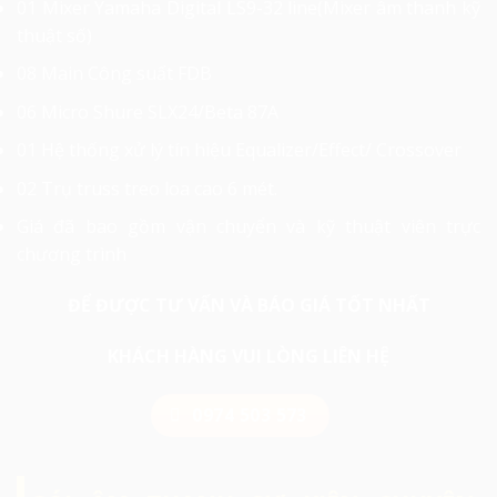
01 Mixer Yamaha Digital LS9-32 line(Mixer âm thanh kỹ
thuật số)
08 Main Công suất FDB
06 Micro Shure SLX24/Beta 87A
01 Hệ thống xử lý tín hiệu Equalizer/Effect/ Crossover
02 Trụ truss treo loa cao 6 mét.
Giá đã bao gồm vận chuyển và kỹ thuật viên trực
chương trình
ĐỂ ĐƯỢC TƯ VẤN VÀ BÁO GIÁ TỐT NHẤT
KHÁCH HÀNG VUI LÒNG LIÊN HỆ
0974 503 573