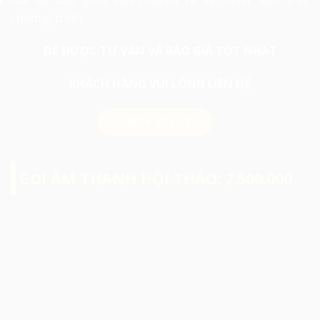
Giá đã bao gồm vận chuyển và kỹ thuật viên trực
chương trình
ĐỂ ĐƯỢC TƯ VẤN VÀ BÁO GIÁ TỐT NHẤT
KHÁCH HÀNG VUI LÒNG LIÊN HỆ
0974 503 573
GÓI ÂM THANH HỘI THẢO: 2.500.000