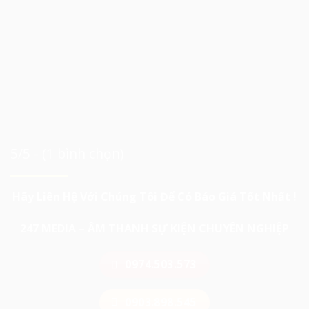
5/5 - (1 bình chọn)
Hãy Liên Hệ Với Chúng Tôi Để Có Báo Giá Tốt Nhất !
247 MEDIA – ÂM THANH SỰ KIỆN CHUYÊN NGHIỆP
0974.503.573
0903.898.545