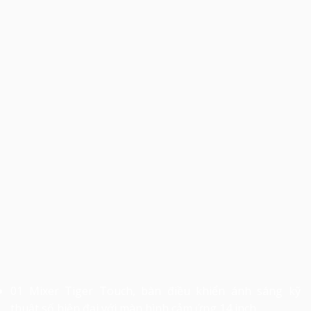
01 Mixer Tiger Touch, bàn điều khiển ánh sáng kỹ
thuật số hiện đại với màn hình cảm ứng 14 inch.