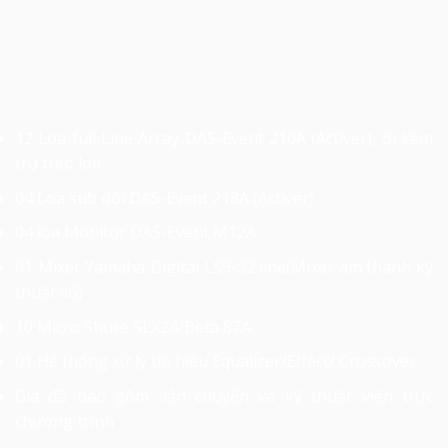
12 Loa full Line Array DAS-Event 210A (Activer), đi kèm
trụ treo loa
04 Loa sub đôi DAS-Event 218A (Activer)
04 loa Monitor DAS-Event M12A
01 Mixer Yamaha Digital LS9-32 line(Mixer âm thanh kỹ
thuật số)
10 Micro Shure SLX24/Beta 87A
01 Hệ thống xử lý tín hiệu Equalizer/Effect/ Crossover
Giá đã bao gồm vận chuyển và kỹ thuật viên trực
chương trình