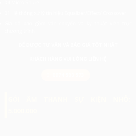
04 Micro Shure
01 Hệ thống xử lý tín hiệu Equalizer/Effect/ Crossover
Giá đã bao gồm vận chuyển và kỹ thuật viên trực
chương trình
ĐỂ ĐƯỢC TƯ VẤN VÀ BÁO GIÁ TỐT NHẤT
KHÁCH HÀNG VUI LÒNG LIÊN HỆ
0974 503 573
GÓI ÂM THANH SỰ KIỆN NHỎ:
5.000.000