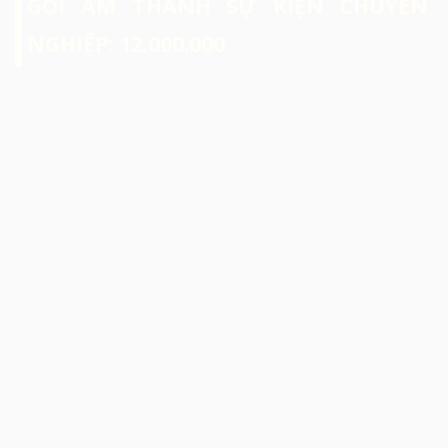
GÓI ÂM THANH SỰ KIỆN CHUYÊN
NGHIỆP: 12.000.000