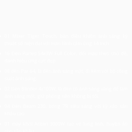
01 Mixer Tiger Touch, bàn điều khiển ánh sáng kỹ
thuật số hiện đại với màn hình cảm ứng 14 inch.
16 Đèn Parled 54x3W Full Color, đổi màu theo chủ đề,
đánh hiệu ứng cực đẹp.
08 đèn Par 64, là đèn ánh sáng mặt, đi kèm với bộ công
suất ánh sáng.
02 Đèn Blinder 4x100W, là đèn có ánh sáng vàng để làm
ánh sáng mặt, giữ phông nền không bị tối.
04 Đèn Beam 230, bóng 7R siêu sáng với kỹ xảo sân
khấu cao.
01 máy khói Antari 3000W tạo vẻ lung linh, huyền ảo
cho sân khấu.