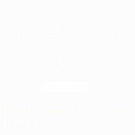
02 Main Công suất FDB
04 Micro Shure SLX24/Beta 87A
01 Hệ thống xử lý tín hiệu Equalizer/Effect/ Crossover
Giá đã bao gồm vận chuyển và kỹ thuật viên trực
chương trình
ĐỂ ĐƯỢC TƯ VẤN VÀ BÁO GIÁ TỐT NHẤT
KHÁCH HÀNG VUI LÒNG LIÊN HỆ
0974 503 573
GÓI ÂM THANH SỰ KIỆN LỚN:
8.500.000