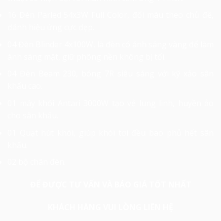
16 Đèn Parled 54x3W Full Color, đổi màu theo chủ đề,
đánh hiệu ứng cực đẹp.
04 Đèn Blinder 4x100W, là đèn có ánh sáng vàng để làm
ánh sáng mặt, giữ phông nền không bị tối.
04 Đèn Beam 230, bóng 7R siêu sáng với kỹ xảo sân
khấu cao.
01 máy khói Antari 3000W tạo vẻ lung linh, huyền ảo
cho sân khấu.
01 Quạt hút khói, giúp khói tơi đều bao phủ hết sân
khấu.
02 bộ chân đèn.
ĐỂ ĐƯỢC TƯ VẤN VÀ BÁO GIÁ TỐT NHẤT
KHÁCH HÀNG VUI LÒNG LIÊN HỆ