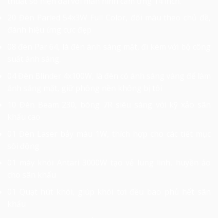
thuật số hiện đại với màn hình cảm ứng 14 inch.
20 Đèn Parled 54x3W Full Color, đổi màu theo chủ đề,
đánh hiệu ứng cực đẹp
08 đèn Par 64, là đèn ánh sáng mặt, đi kèm với bộ công
suất ánh sáng.
04 Đèn Blinder 4x100W, là đèn có ánh sáng vàng để làm
ánh sáng mặt, giữ phông nền không bị tối
10 Đèn Beam 230, bóng 7R siêu sáng với kỹ xảo sân
khấu cao
01 Đèn Laser bảy màu 1W, thích hợp cho các tiết mục
sôi động
01 máy khói Antari 3000W tạo vẻ lung linh, huyền ảo
cho sân khấu
01 Quạt hút khói, giúp khói tơi đều bao phủ hết sân
khấu