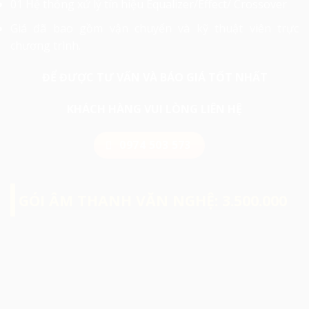
01 Hệ thống xử lý tín hiệu Equalizer/Effect/ Crossover
Giá đã bao gồm vận chuyển và kỹ thuật viên trực
chương trình.
ĐỂ ĐƯỢC TƯ VẤN VÀ BÁO GIÁ TỐT NHẤT
KHÁCH HÀNG VUI LÒNG LIÊN HỆ
0974 503 573
GÓI ÂM THANH VĂN NGHỆ: 3.500.000