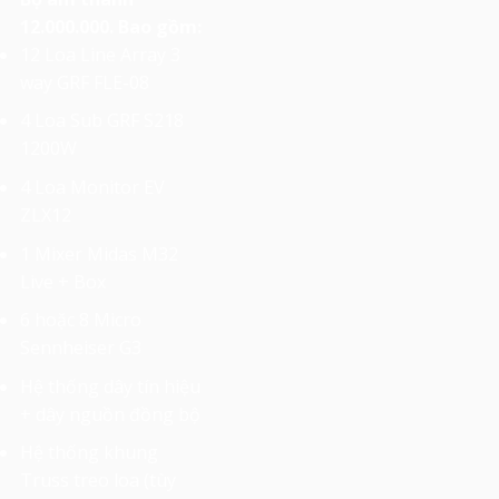
12.000.000. Bao gồm:
12 Loa Line Array 3
way GRF FLE-08
4 Loa Sub GRF S218
1200W
4 Loa Monitor EV
ZLX12
1 Mixer Midas M32
Live + Box
6 hoặc 8 Micro
Sennheiser G3
Hệ thống dây tín hiệu
+ dây nguồn đồng bộ
Hệ thống khung
Truss treo loa (tùy