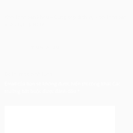
Khói lạnh sân khấu – Cung cấp dịch vụ khói lạnh sân
khấu tại Tp.HCM.
THANHPHAM
Để lại một bình luận
Email của bạn sẽ không được hiển thị công khai.
Các
trường bắt buộc được đánh dấu
*
Bình luận
*