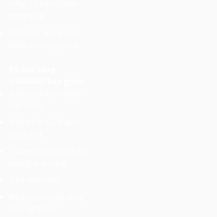
từng sự kiện – tính
thêm phí)
Nhân sự setup, vận
hành chương trình.
Bộ ánh sáng
1.500.000. Bao gồm:
4 Đèn Parled 54x3W
Full Color
4 Đèn Par COB ánh
sáng mặt
1 Mixer điều khiển hệ
thống ánh sáng
2 Bộ chân đèn.
Nhân sự setup, chạy
trương trình