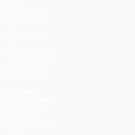
ZLX12
1 Mixer Midas M32
Live + Box
4 Micro Sennheiser
G3
Hệ thống dây tín hiệu
+ dây nguồn đồng bộ
Nhân sự setup, vận
hành chương trình.
Bộ âm thanh
7.000.000. Bao gồm:
8 Loa Line Array 3
way GRF FLE-08
2 Loa Sub GRF S218
1200W