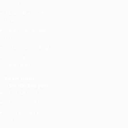
Activer
1 Mixer Mackie 16
Line
2 Micro Sennheiser
G3
2 Chân loa Soudking
Hệ thống dây tín hiệu
+ dây nguồn
Bộ âm thanh
3.500.000. Bao gồm:
2 Loa Full EV ZLX12
2 Loa Sub EV P18
2 Loa Monitor EV
ZLX12