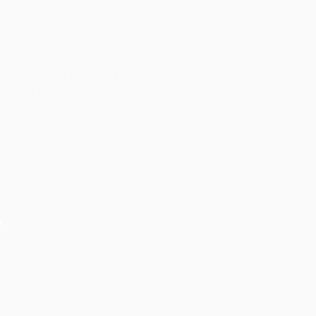
Âm thanh ánh sáng cho hội nghị cần quan tâm chú ý
điều gì?