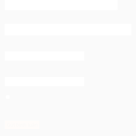
Tên
*
Email
*
Trang web
Lưu tên của tôi, email, và trang web trong trình duyệt
này cho lần bình luận kế tiếp của tôi.