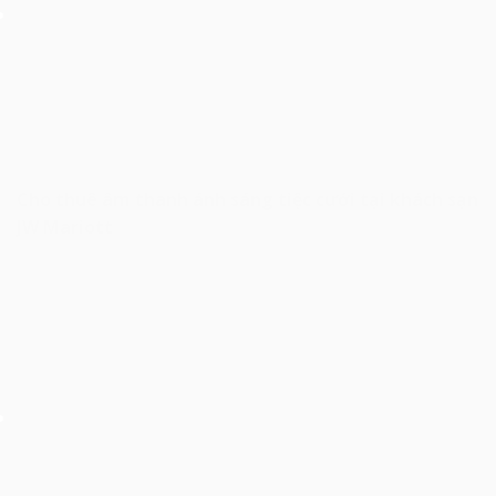
Cho thuê âm thanh ánh sáng tiệc cưới tại khách sạn
JW Mariott