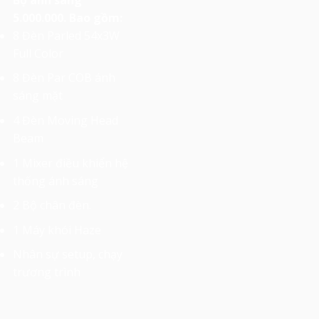
5.000.000. Bao gồm:
8 Đèn Parled 54x3W
Full Color
8 Đèn Par COB ánh
sáng mặt
4 Đèn Moving Head
Beam
1 Mixer điều khiển hệ
thống ánh sáng
2 Bộ chân đèn.
1 Máy khói Haze
Nhân sự setup, chạy
trương trình