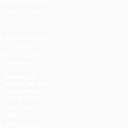
1 Mixer Midas M32R
4 Micro Sennheiser
G3
2 Chân loa Soudking
Hệ thống dây tín hiệu
+ dây nguồn
Nhân sự lắp đặt, chạy
chương trình
Bộ âm thanh
4.500.000. Bao gồm
:
4 Loa Line Array 3
way GRF FLE-08
2 Loa Sub GRF S118
800W
2 Loa Monitor EV