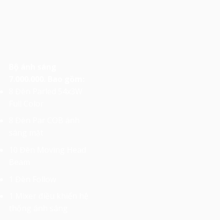
Bộ ánh sáng
7.000.000. Bao gồm:
8 Đèn Parled 54x3W
Full Color
8 Đèn Par COB ánh
sáng mặt
10 Đèn Moving Head
Beam
1 Đèn Follow
1 Mixer điều khiển hệ
thống ánh sáng