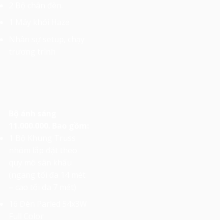
2 Bộ chân đèn.
1 Máy khói Haze
Nhân sự setup, chạy
trương trình
Bộ ánh sáng
11.000.000. Bao gồm:
1 Bộ Khung Truss
nhôm lắp đặt theo
quy mô sân khấu
(ngang tối đa 14 mét
– cao tối đa 7 mét)
16 Đèn Parled 54x3W
Full Color