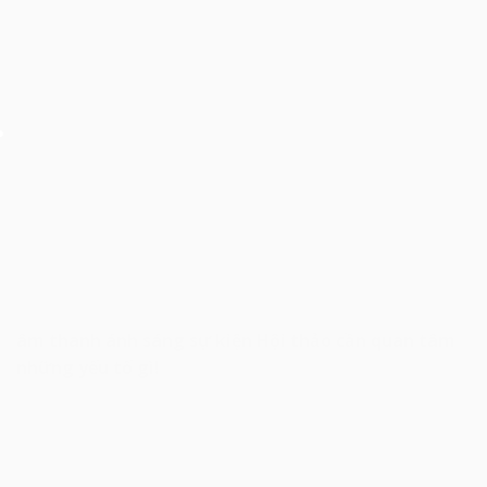
âm thanh ánh sáng sự kiện Hội thảo cần quan tâm
những yếu tố gì!