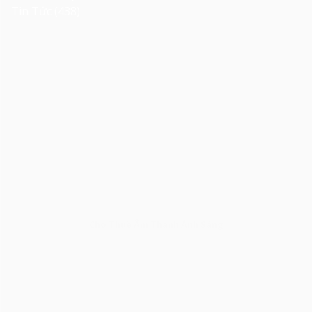
Tin Tức
(438)
Cho Thuê Âm Thanh Ánh Sáng