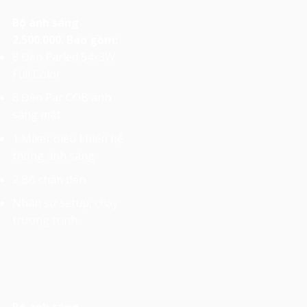
Bộ ánh sáng
2.500.000. Bao gồm:
8 Đèn Parled 54x3W
Full Color
8 Đèn Par COB ánh
sáng mặt
1 Mixer điều khiển hệ
thống ánh sáng
2 Bộ chân đèn.
Nhân sự setup, chạy
trương trình
Bộ ánh sáng