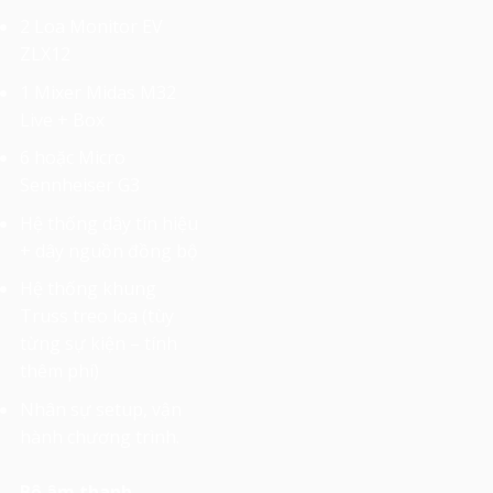
2 Loa Monitor EV
ZLX12
1 Mixer Midas M32
Live + Box
6 hoặc Micro
Sennheiser G3
Hệ thống dây tín hiệu
+ dây nguồn đồng bộ
Hệ thống khung
Truss treo loa (tùy
từng sự kiện – tính
thêm phí)
Nhân sự setup, vận
hành chương trình.
Bộ âm thanh