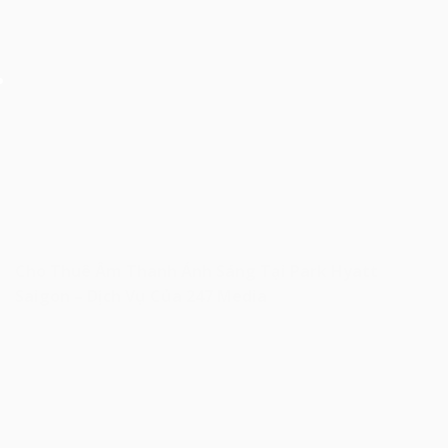
Cho Thuê Âm Thanh Ánh Sáng Tại Park Hyatt
Saigon – Dịch Vụ Của 247 Media