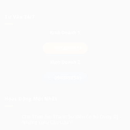
Tư Vấn 24/7
Kinh Doanh 1
0974503573
Kinh Doanh 2
0903898545
Hoạt Động Mới Nhất
Cho Thuê Âm Thanh Sự Kiện Có Sử Dụng DJ –
Những Điều Cần Lưu Ý!