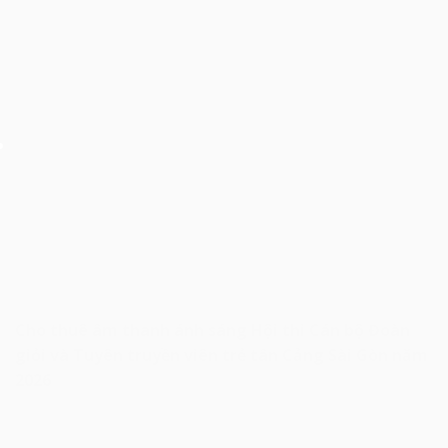
Cho thuê âm thanh ánh sáng Hội thi Cán bộ Đoàn
giỏi và Tuyên truyền viên trẻ tân Cảng Sài Gòn năm
2026