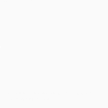
Điều Cần Lưu Ý!
Cho thuê âm thanh ánh sáng, hiệu ứng sự kiện Giải
chạy bộ SNP Run As One