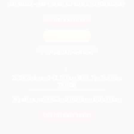
247 MEDIA – ÂM THANH SỰ KIỆN CHUYÊN NGHIỆP
0974.503.573
0903.898.545
info@247media.vn
26/9B đường số 12, P. Tam Bình, Tp. Thủ Đức,
TP.HCM
Ngoài ra, quý khách có thể tham khảo thêm:
Cho thuê âm thanh