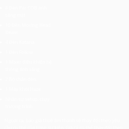
8 Đèn Par COB ánh
sáng mặt
10 Đèn Moving Head
Beam
4 Đèn Katana
1 Đèn Follow
1 Mixer điều khiển hệ
thống ánh sáng
2 Bộ chân đèn.
1 Máy khói Haze
Nhân sự setup, chạy
trương trình
Ngoài ra,
báo giá thuê âm thanh
sẽ thay đổi theo yêu
cầu cụ thể của từng sự kiện. Giá cả có thể thay đổi theo