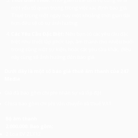
Thời Gian Thuê:
Thời gian thuê dịch vụ cũng sẽ là
một yếu tố quan trọng trong việc xác định báo giá.
Thuê trong một ngày hay một khoảng thời gian dài
hơn đều sẽ có sự ảnh hưởng.
Các Yêu Cầu Đặc Biệt:
Nếu bạn có các yêu cầu đặc
biệt như thiết lập phức tạp, âm thanh cho nhiều buổi
trong cùng một sự kiện, hoặc các yêu cầu khác, điều
này cũng sẽ ảnh hưởng đến báo giá.
Dưới đây là một số báo giá thuê âm thanh của 247
Media
Giá đã bao gồm chi phí nhân sự và lắp đặt
Chưa bao gồm chi phí vận chuyển và thuế VAT
Bộ âm thanh
2.000.000. Bao gồm:
2 Loa EV ZLX12