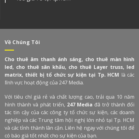
Về Chúng Tôi
Cho thuê âm thanh ánh sáng, cho thuê màn hình
led, cho thuê sân khấu, cho thuê Layer truss, led
matrix, thiết bị tổ chức sự kiện tại Tp. HCM
là các
lĩnh vực hoạt động của 247 Media.
Với tiêu chí giá rẻ và chất lượng cao, trải qua 10 năm
hình thành và phát triển,
247 Media
đã trở thành đối
tác tin cậy của các công ty tổ chức sự kiện, các doanh
nghiệp và các Trung tâm hội nghị lớn nhỏ tại Tp. HCM
và các tỉnh thành lân cận. Liên hệ ngay với chúng tôi để
có báo giá tốt nhất cho sự kiện của bạn.