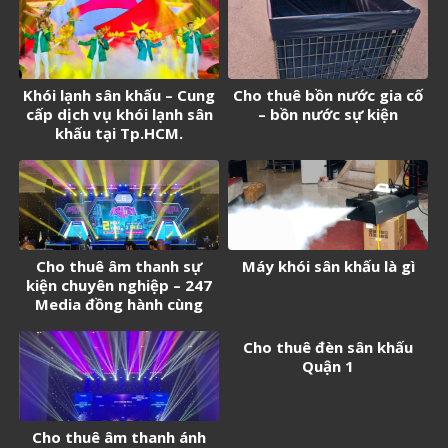
Khói lạnh sân khấu – Cung
Cho thuê bồn nước gia cố
cấp dịch vụ khói lạnh sân
– bồn nước sự kiện
khấu tại Tp.HCM.
Cho thuê âm thanh sự
Máy khói sân khấu là gì
kiện chuyên nghiệp – 247
Media đồng hành cùng
thành công của bạn
Cho thuê đèn sân khấu
Quận 1
Cho thuê âm thanh ánh