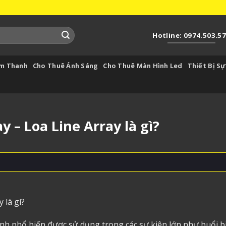
Hotline: 0974.503.5
Âm Thanh
Cho Thuê Ánh Sáng
Cho Thuê Màn Hình Led
Thiết Bị Sự
y – Loa Line Array là gì?
 là gì?
nh phổ biến được sử dụng trong các sự kiện lớn như buổi b