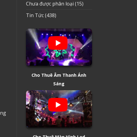
Chưa được phân loại
(15)
Tin Tức
(438)
Cho Thuê Âm Thanh Ánh
Sáng
ông
Cho Thuê Màn Hình Led