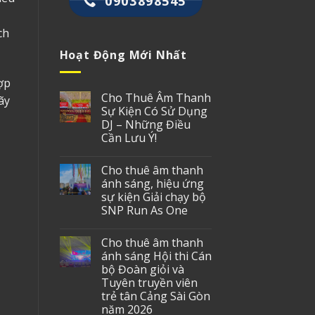
0903898545
ch
Hoạt Động Mới Nhất
ợp
Cho Thuê Âm Thanh
ãy
Sự Kiện Có Sử Dụng
DJ – Những Điều
Cần Lưu Ý!
Cho thuê âm thanh
ánh sáng, hiệu ứng
sự kiện Giải chạy bộ
SNP Run As One
Cho thuê âm thanh
ánh sáng Hội thi Cán
bộ Đoàn giỏi và
Tuyên truyền viên
trẻ tân Cảng Sài Gòn
năm 2026