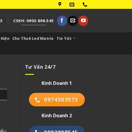
73
CSKH: 0903.898.545
 Kiện
Cho Thuê Led Matrix
Tin Tức
Tư Vấn 24/7
Kinh Doanh 1
0974503573
Kinh Doanh 2
iểu