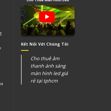
g
Kết Nối Với Chúng Tôi
o
Cho thuê âm
n
thanh ánh sáng
màn hình led giá
rẻ tại tphcm
ủa