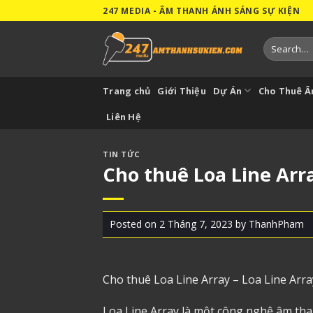
Skip
247 MEDIA - ÂM THANH ÁNH SÁNG SỰ KIỆN
to
content
Search
for:
Trang chủ
Giới Thiệu
Dự Án
Cho Thuê 
Liên Hệ
TIN TỨC
Cho thuê Loa Line Arra
Posted on
2 Tháng 7, 2023
by
ThanhPham
Cho thuê Loa Line Array
– Loa Line Array
Loa Line Array là một công nghệ âm tha