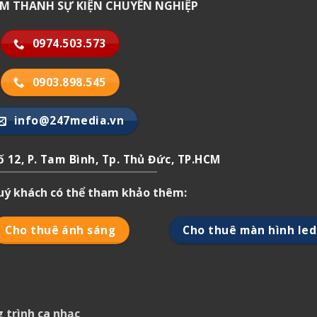
 ÂM THANH SỰ KIỆN CHUYÊN NGHIỆP
0974.503.573
0903.898.545
info@247media.vn
 12, P. Tam Bình, Tp. Thủ Đức, TP.HCM
quý khách có thể tham khảo thêm:
Cho thuê ánh sáng
Cho thuê màn hình led
 trình ca nhạc