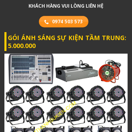
KHÁCH HÀNG VUI LÒNG LIÊN HỆ
0974 503 573
GÓI ÁNH SÁNG SỰ KIỆN TẦM TRUNG:
5.000.000