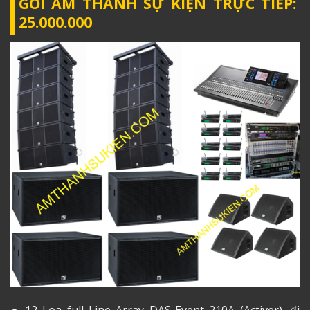
GÓI ÂM THANH SỰ KIỆN TRỰC TIẾP:
25.000.000