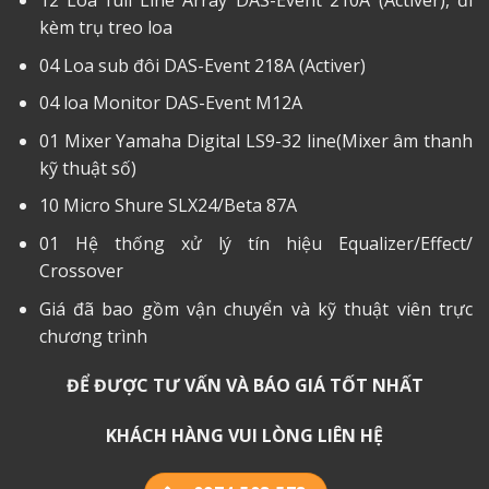
12 Loa full Line Array DAS-Event 210A (Activer), đi
kèm trụ treo loa
04 Loa sub đôi DAS-Event 218A (Activer)
04 loa Monitor DAS-Event M12A
01 Mixer Yamaha Digital LS9-32 line(Mixer âm thanh
kỹ thuật số)
10 Micro Shure SLX24/Beta 87A
01 Hệ thống xử lý tín hiệu Equalizer/Effect/
Crossover
Giá đã bao gồm vận chuyển và kỹ thuật viên trực
chương trình
ĐỂ ĐƯỢC TƯ VẤN VÀ BÁO GIÁ TỐT NHẤT
KHÁCH HÀNG VUI LÒNG LIÊN HỆ