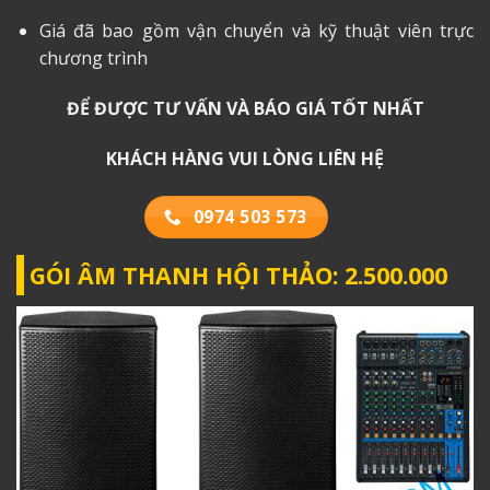
Giá đã bao gồm vận chuyển và kỹ thuật viên trực
chương trình
ĐỂ ĐƯỢC TƯ VẤN VÀ BÁO GIÁ TỐT NHẤT
KHÁCH HÀNG VUI LÒNG LIÊN HỆ
0974 503 573
GÓI ÂM THANH HỘI THẢO: 2.500.000