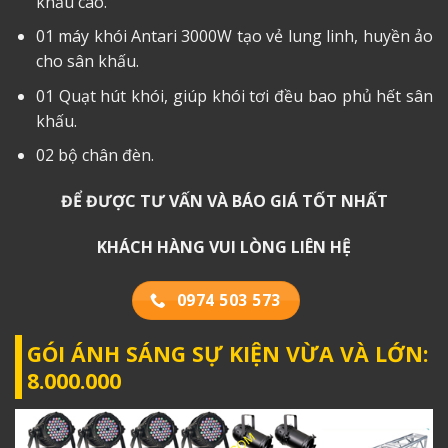
khấu cao.
01 máy khói Antari 3000W tạo vẻ lung linh, huyền ảo
cho sân khấu.
01 Quạt hút khói, giúp khói tơi đều bao phủ hết sân
khấu.
02 bộ chân đèn.
ĐỂ ĐƯỢC TƯ VẤN VÀ BÁO GIÁ TỐT NHẤT
KHÁCH HÀNG VUI LÒNG LIÊN HỆ
0974 503 573
GÓI ÁNH SÁNG SỰ KIỆN VỪA VÀ LỚN:
8.000.000