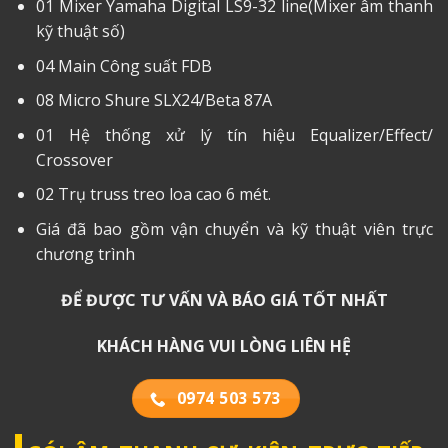
01 Mixer Yamaha Digital LS9-32 line(Mixer âm thanh
kỹ thuật số)
04 Main Công suất FDB
08 Micro Shure SLX24/Beta 87A
01 Hệ thống xử lý tín hiệu Equalizer/Effect/
Crossover
02 Trụ truss treo loa cao 6 mét.
Giá đã bao gồm vận chuyển và kỹ thuật viên trực
chương trình
ĐỂ ĐƯỢC TƯ VẤN VÀ BÁO GIÁ TỐT NHẤT
KHÁCH HÀNG VUI LÒNG LIÊN HỆ
0974 503 573