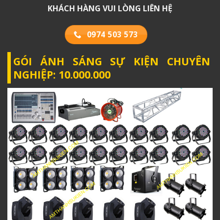
KHÁCH HÀNG VUI LÒNG LIÊN HỆ
0974 503 573
GÓI ÁNH SÁNG SỰ KIỆN CHUYÊN
NGHIỆP: 10.000.000