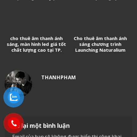
CC White
phần xây dựng An Phong
cho thuê âm thanh ánh
Cho thuê âm thanh ánh
sáng, màn hình led giá tốt
sáng chương trình
chất lượng cao tại TP.
Launching Naturalium
HCM
Bioactive With JellyFish
Venom Essence
THANHPHAM
Để lại một bình luận
Email của bạn sẽ không được hiển thị công khai.