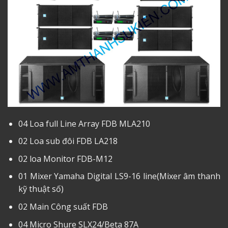
04 Loa full Line Array FDB MLA210
02 Loa sub đôi FDB LA218
02 loa Monitor FDB-M12
01 Mixer Yamaha Digital LS9-16 line(Mixer âm thanh
kỹ thuật số)
02 Main Công suất FDB
04 Micro Shure SLX24/Beta 87A